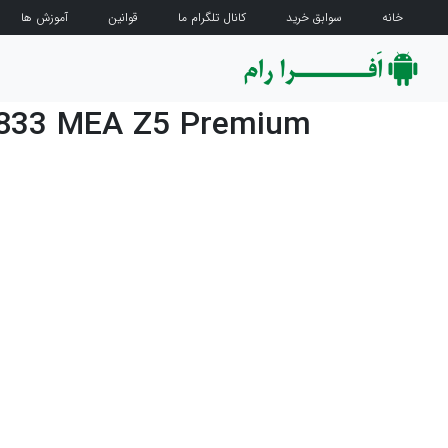
خانه
سوابق خرید
کانال تلگرام ما
قوانین
آموزش ها
6833 MEA Z5 Premium