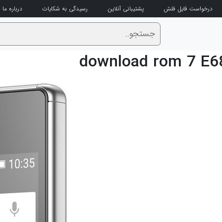
درخواست فایل فلش
پشتیبانی آنلاین
رسیدگی به شکایات
درباره ما
download rom 7 E