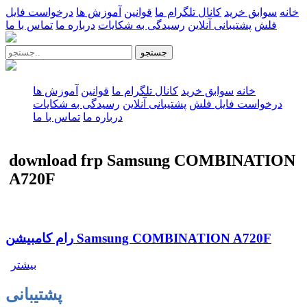
خانه
سوابق خرید
کانال تلگرام ما
قوانین
آموزش ها
درخواست فایل
فلش
پشتیبانی آنلاین
رسیدگی به شکایات
درباره ما
تماس با ما
جستجو
خانه
سوابق خرید
کانال تلگرام ما
قوانین
آموزش ها
درخواست فایل فلش
پشتیبانی آنلاین
رسیدگی به شکایات
درباره ما
تماس با ما
download frp Samsung COMBINATION
A720F
رام کامبیشن Samsung COMBINATION A720F
بیشتر
پشتیبانی