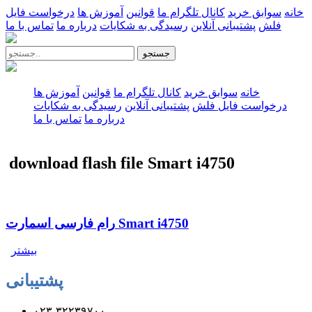
خانه
سوابق خرید
کانال تلگرام ما
قوانین
آموزش ها
درخواست فایل
فلش
پشتیبانی آنلاین
رسیدگی به شکایات
درباره ما
تماس با ما
جستجو
خانه
سوابق خرید
کانال تلگرام ما
قوانین
آموزش ها
درخواست فایل فلش
پشتیبانی آنلاین
رسیدگی به شکایات
درباره ما
تماس با ما
download flash file Smart i4750
رام فارسی اسمارت Smart i4750
بیشتر
پشتیبانی
۰۲۳-۳۲۲۳۹۷۰۰