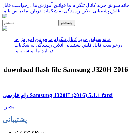
خانه
سوابق خرید
کانال تلگرام ما
قوانین
آموزش ها
درخواست فایل
فلش
پشتیبانی آنلاین
رسیدگی به شکایات
درباره ما
تماس با ما
جستجو
خانه
سوابق خرید
کانال تلگرام ما
قوانین
آموزش ها
درخواست فایل فلش
پشتیبانی آنلاین
رسیدگی به شکایات
درباره ما
تماس با ما
download flash file Samsung J320H 2016
رام فارسی Samsung J320H (2016) 5.1.1 farsi
بیشتر
پشتیبانی
۰۲۳-۳۲۲۳۹۷۰۰