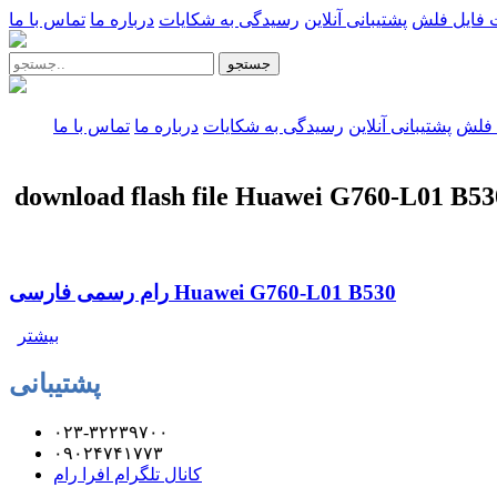
 فایل فلش
پشتیبانی آنلاین
رسیدگی به شکایات
درباره ما
تماس با ما
جستجو
 فلش
پشتیبانی آنلاین
رسیدگی به شکایات
درباره ما
تماس با ما
download flash file Huawei G760-L01 B53
رام رسمی فارسی Huawei G760-L01 B530
بیشتر
پشتیبانی
۰۲۳-۳۲۲۳۹۷۰۰
۰۹۰۲۴۷۴۱۷۷۳
کانال تلگرام افرا رام