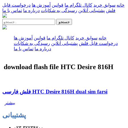
خانه
سوابق خرید
کانال تلگرام ما
قوانین
آموزش ها
درخواست فایل
فلش
پشتیبانی آنلاین
رسیدگی به شکایات
درباره ما
تماس با ما
جستجو
خانه
سوابق خرید
کانال تلگرام ما
قوانین
آموزش ها
درخواست فایل فلش
پشتیبانی آنلاین
رسیدگی به شکایات
درباره ما
تماس با ما
download flash file HTC Desire 816H
فلش فارسی HTC Desire 816H dual sim farsi
بیشتر
پشتیبانی
۰۲۳-۳۲۲۳۹۷۰۰