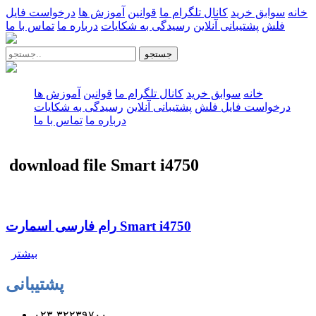
خانه
سوابق خرید
کانال تلگرام ما
قوانین
آموزش ها
درخواست فایل
فلش
پشتیبانی آنلاین
رسیدگی به شکایات
درباره ما
تماس با ما
جستجو
خانه
سوابق خرید
کانال تلگرام ما
قوانین
آموزش ها
درخواست فایل فلش
پشتیبانی آنلاین
رسیدگی به شکایات
درباره ما
تماس با ما
download file Smart i4750
رام فارسی اسمارت Smart i4750
بیشتر
پشتیبانی
۰۲۳-۳۲۲۳۹۷۰۰