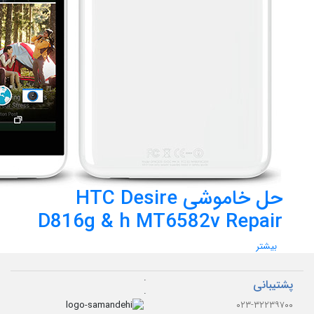
حل خاموشی HTC Desire
D816g & h MT6582v Repair
بیشتر
.
پشتیبانی
.
۰۲۳-۳۲۲۳۹۷۰۰