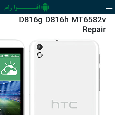
D816g D816h MT6582v
Repair