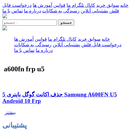
خانه
سوابق خرید
کانال تلگرام ما
قوانین
آموزش ها
درخواست فایل
فلش
پشتیبانی آنلاین
رسیدگی به شکایات
درباره ما
تماس با ما
جستجو
خانه
سوابق خرید
کانال تلگرام ما
قوانین
آموزش ها
درخواست فایل فلش
پشتیبانی آنلاین
رسیدگی به شکایات
درباره ما
تماس با ما
a600fn frp u5
حذف اکانت گوگل باینری 5 Samsung A600FN U5
Android 10 Frp
بیشتر
پشتیبانی