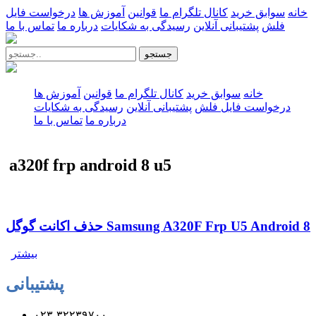
خانه
سوابق خرید
کانال تلگرام ما
قوانین
آموزش ها
درخواست فایل
فلش
پشتیبانی آنلاین
رسیدگی به شکایات
درباره ما
تماس با ما
جستجو
خانه
سوابق خرید
کانال تلگرام ما
قوانین
آموزش ها
درخواست فایل فلش
پشتیبانی آنلاین
رسیدگی به شکایات
درباره ما
تماس با ما
a320f frp android 8 u5
حذف اکانت گوگل Samsung A320F Frp U5 Android 8
بیشتر
پشتیبانی
۰۲۳-۳۲۲۳۹۷۰۰