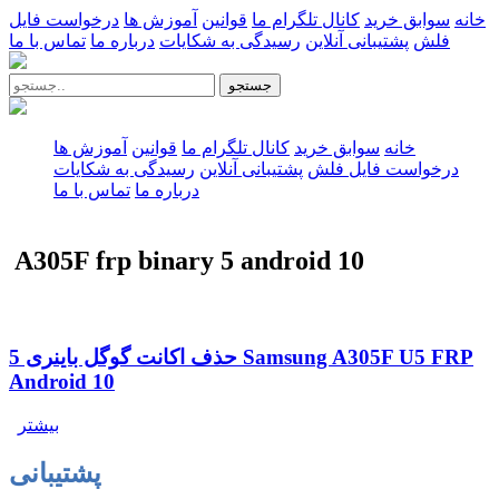
خانه
سوابق خرید
کانال تلگرام ما
قوانین
آموزش ها
درخواست فایل
فلش
پشتیبانی آنلاین
رسیدگی به شکایات
درباره ما
تماس با ما
جستجو
خانه
سوابق خرید
کانال تلگرام ما
قوانین
آموزش ها
درخواست فایل فلش
پشتیبانی آنلاین
رسیدگی به شکایات
درباره ما
تماس با ما
A305F frp binary 5 android 10
حذف اکانت گوگل باینری 5 Samsung A305F U5 FRP
Android 10
بیشتر
پشتیبانی