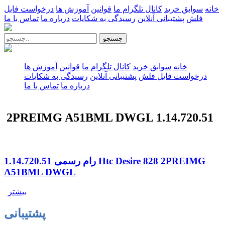
خانه
سوابق خرید
کانال تلگرام ما
قوانین
آموزش ها
درخواست فایل
فلش
پشتیبانی آنلاین
رسیدگی به شکایات
درباره ما
تماس با ما
جستجو
خانه
سوابق خرید
کانال تلگرام ما
قوانین
آموزش ها
درخواست فایل فلش
پشتیبانی آنلاین
رسیدگی به شکایات
درباره ما
تماس با ما
2PREIMG A51BML DWGL 1.14.720.51
رام رسمی 1.14.720.51 Htc Desire 828 2PREIMG
A51BML DWGL
بیشتر
پشتیبانی