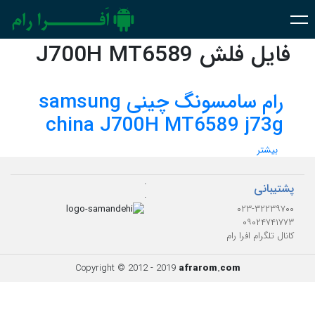
فایل فلش J700H MT6589
رام سامسونگ چینی samsung
china J700H MT6589 j73g
بیشتر
.
پشتیبانی
.
۰۲۳-۳۲۲۳۹۷۰۰
۰۹۰۲۴۷۴۱۷۷۳
کانال تلگرام افرا رام
Copyright © 2012 - 2019
afrarom.com