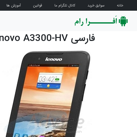
خانه
سوابق خرید
کانال تلگرام ما
قوانین
آموزش ها
فارسی Lenovo A3300-HV