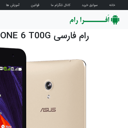
خانه
سوابق خرید
کانال تلگرام ما
قوانین
آموزش ها
رام فارسی ASUS ZENFONE 6 T00G