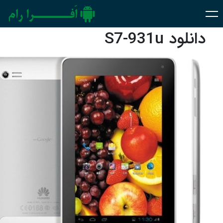
دانلود S7-931u