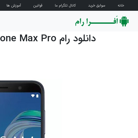
خانه
سوابق خرید
کانال تلگرام ما
قوانین
آموزش ها
دانلود رام Asus ZenFone Max Pro