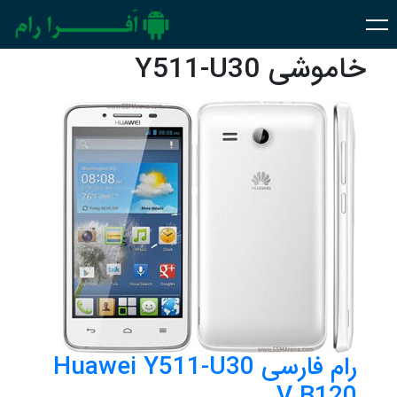
خاموشی Y511-U30
رام فارسی Huawei Y511-U30