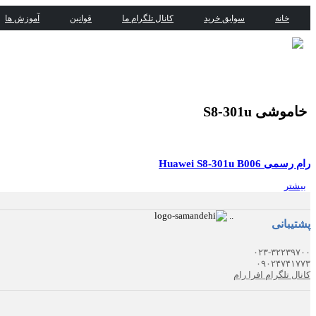
خانه
سوابق خرید
کانال تلگرام ما
قوانین
آموزش ها
خاموشی S8-301u
رام رسمی Huawei S8-301u B006
بیشتر
.
.
پشتیبانی
۰۲۳-۳۲۲۳۹۷۰۰
۰۹۰۲۴۷۴۱۷۷۳
کانال تلگرام افرا رام