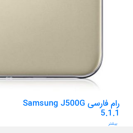
رام فارسی Samsung J500G
5.1.1
بیشتر