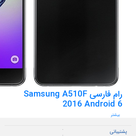
رام فارسی Samsung A510F
2016 Android 6
بیشتر
.
پشتیبانی
.