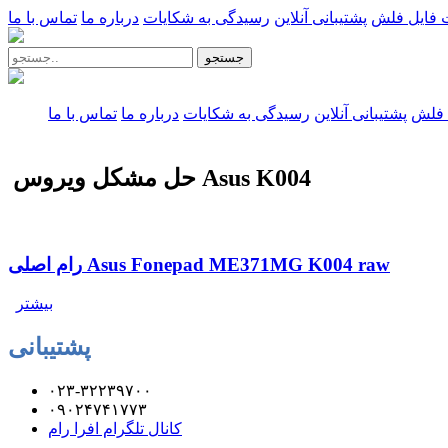
 فایل فلش
پشتیبانی آنلاین
رسیدگی به شکایات
درباره ما
تماس با ما
جستجو
 فلش
پشتیبانی آنلاین
رسیدگی به شکایات
درباره ما
تماس با ما
حل مشکل ویروس Asus K004
رام اصلی Asus Fonepad ME371MG K004 raw
بیشتر
پشتیبانی
۰۲۳-۳۲۲۳۹۷۰۰
۰۹۰۲۴۷۴۱۷۷۳
کانال تلگرام افرا رام