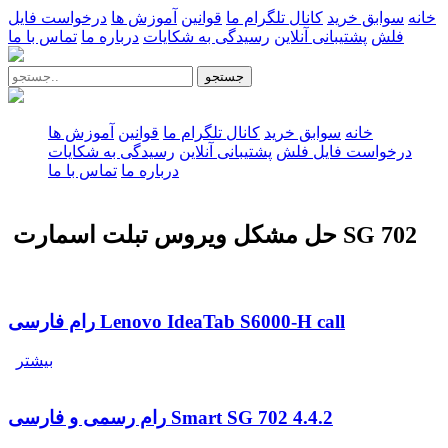
خانه
سوابق خرید
کانال تلگرام ما
قوانین
آموزش ها
درخواست فایل
فلش
پشتیبانی آنلاین
رسیدگی به شکایات
درباره ما
تماس با ما
جستجو
خانه
سوابق خرید
کانال تلگرام ما
قوانین
آموزش ها
درخواست فایل فلش
پشتیبانی آنلاین
رسیدگی به شکایات
درباره ما
تماس با ما
حل مشکل ویروس تبلت اسمارت SG 702
رام فارسی Lenovo IdeaTab S6000-H call
بیشتر
رام رسمی و فارسی Smart SG 702 4.4.2