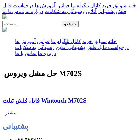
خانه
سوابق خرید
کانال تلگرام ما
قوانین
آموزش ها
درخواست فایل
فلش
پشتیبانی آنلاین
رسیدگی به شکایات
درباره ما
تماس با ما
جستجو
خانه
سوابق خرید
کانال تلگرام ما
قوانین
آموزش ها
درخواست فایل فلش
پشتیبانی آنلاین
رسیدگی به شکایات
درباره ما
تماس با ما
حل مشل ویروس M702S
فایل فلش تبلت Wintouch M702S
بیشتر
پشتیبانی
۰۲۳-۳۲۲۳۹۷۰۰