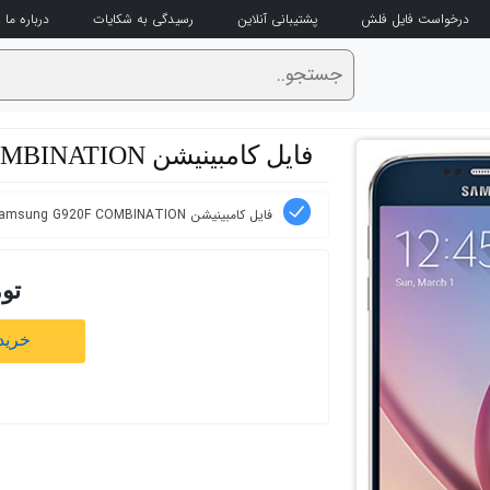
درخواست فایل فلش
پشتیبانی آنلاین
رسیدگی به شکایات
درباره ما
فایل کامبینیشن Samsung G920F COMBINATION
فایل کامبینیشن Samsung G920F COMBINATION
تو
خرید 