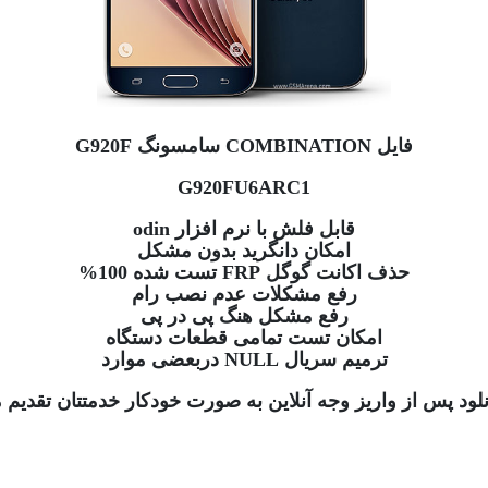
فایل COMBINATION سامسونگ G920F
G920FU6ARC1
قابل فلش با نرم افزار odin
امکان دانگرید بدون مشکل
حذف اکانت گوگل FRP تست شده 100%
رفع مشکلات عدم نصب رام
رفع مشکل هنگ پی در پی
امکان تست تمامی قطعات دستگاه
ترمیم سریال NULL دربعضی موارد
نلود پس از واریز وجه آنلاین به صورت خودکار خدمتتان تقدیم 