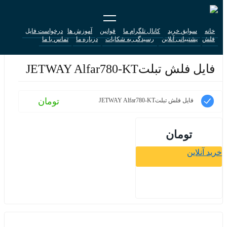
خانه
سوابق خرید
کانال تلگرام ما
قوانین
آموزش ها
درخواست فایل
فلش
پشتیبانی آنلاین
رسیدگی به شکایات
درباره ما
تماس با ما
فایل فلش تبلتJETWAY Alfar780-KT
تومان
فایل فلش تبلتJETWAY Alfar780-KT
تومان
خرید آنلاین