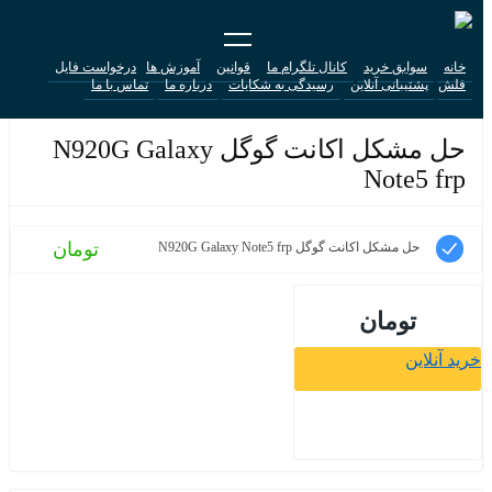
خانه
سوابق خرید
کانال تلگرام ما
قوانین
آموزش ها
درخواست فایل
فلش
پشتیبانی آنلاین
رسیدگی به شکایات
درباره ما
تماس با ما
حل مشکل اکانت گوگل N920G Galaxy
Note5 frp
تومان
حل مشکل اکانت گوگل N920G Galaxy Note5 frp
تومان
خرید آنلاین