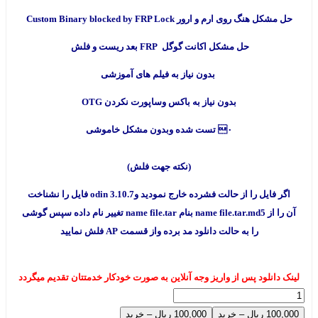
حل مشکل هنگ روی ارم و ارور Custom Binary blocked by FRP Lock
حل مشکل اکانت گوگل FRP بعد ریست و فلش
بدون نیاز به فیلم های آموزشی
بدون نیاز به باکس وساپورت نکردن OTG
۰ تست شده وبدون مشکل خاموشی
(نکته جهت فلش)
اگر فایل را از حالت فشرده خارج نمودید وodin 3.10.7 فایل را نشناخت
آن را از name file.tar.md5 بنام name file.tar تغییر نام داده سپس گوشی
را به حالت دانلود مد برده واز قسمت AP فلش نمایید
لینک دانلود پس از واریز وجه آنلاین به صورت خودکار خدمتتان تقدیم میگردد
100,000 ریال – خرید