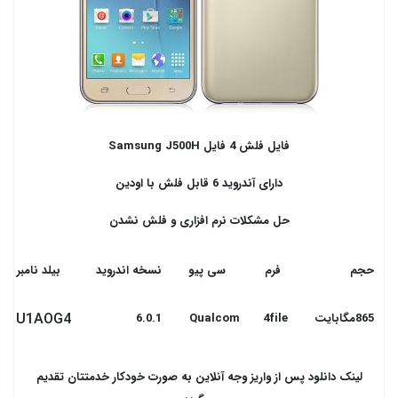
فایل فلش 4 فایل
Samsung J500H
دارای آندروید 6 قابل فلش با اودین
حل مشکلات نرم افزاری و فلش نشدن
حجم
فرم
سی پیو
نسخه اندروید
بیلد نامبر
U1AOG4
865مگابایت
4file
Qualcom
6.0.1
لینک دانلود پس از واریز وجه آنلاین به صورت خودکار خدمتتان تقدیم