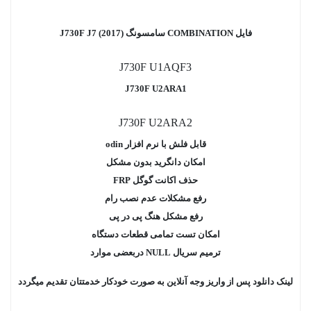
فایل COMBINATION سامسونگ J730F J7 (2017)
J730F U1AQF3
J730F U2ARA1
J730F U2ARA2
قابل فلش با نرم افزار odin
امکان دانگرید بدون مشکل
حذف اکانت گوگل FRP
رفع مشکلات عدم نصب رام
رفع مشکل هنگ پی در پی
امکان تست تمامی قطعات دستگاه
ترمیم سریال NULL دربعضی موارد
لینک دانلود پس از واریز وجه آنلاین به صورت خودکار خدمتتان تقدیم میگردد