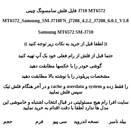
فایل فلش سامسونگ چینی J710 MT6572
MT6572_Samsung_SM-J710FN_j7208_4.2.2_J7208_6.0.1_V1.8
Samsung MT6572 SM-J710
(( لطفا قبل از خرید به نکات زیر توجه کنید ))
حتما قبل از فلش از رام فعلی خود بک آپ تهیه کنید
گوشی خودر را با عکسها مطابقت دهید
مشخصات پریلودر را با نوشته بالا مطابقت دهید
و در آخر هنگام فلش تیک cache و userdata و system را فقط زده و
سپس فلش نمایید
سایت افرا رام هیج مسئولیتی در قبال انتخاب اشتباه و خاموشی این
مدل ها ندارد لطفا با دقت اقدام به خرید نمایید
بیلد نامبر
نسخه اندروید
سی پیو
فرم
حجم