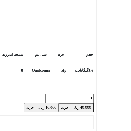
حجم
فرم
سی پیو
نسخه اندروید
3.6گیگابایت
zip
Qualcomm
8
40,000 ریال – خرید