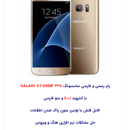
رام رسمی و فارسی سامسونگ
۳۲G
G930F
GALAXY S7
با آندروید
۶,۰,۱
و منو فارسی
قابل فلش با اودین بدون پاک شدن اطلاعات
حل مشکلات نرم افزاری هنگ و ویروس