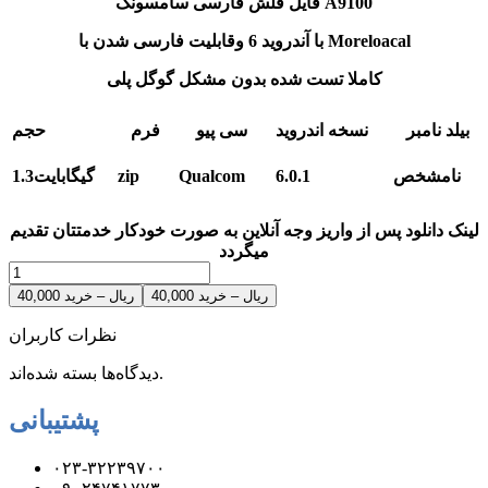
فایل فلش فارسی سامسونگ A9100
Moreloacal
با آندروید 6 وقابلیت فارسی شدن با
کاملا تست شده بدون مشکل گوگل پلی
بیلد نامبر
نسخه اندروید
سی پیو
فرم
حجم
نامشخص
6.0.1
Qualcom
zip
1.3گیگابایت
لینک دانلود پس از واریز وجه آنلاین به صورت خودکار خدمتتان تقدیم
میگردد
40,000 ریال – خرید
نظرات کاربران
دیدگاه‌ها بسته شده‌اند.
پشتیبانی
۰۲۳-۳۲۲۳۹۷۰۰