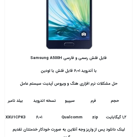
فایل فلش رسمی و فارسی Samsung A500H
با آندروید ۶٫۰۱ قابل فلش با اودین
حل مشکلات نرم افزاری هنگ و ویروس آپدیت سیستم عامل
ق
حجم
فرم
سیپیو
نسخه اندروید
بیلد نامبر
۱,۲ گیگابایت
zip
Qualcomm
۶٫۰۱
XXU1CPK3
لینک دانلود پس از واریز وجه آنلاین به صورت خودکار خدمتتان تقدیم