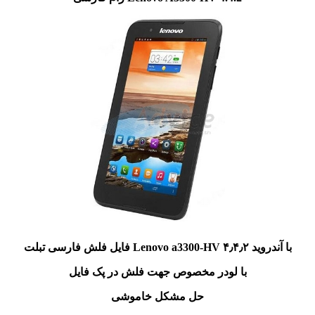
فایل فلش فارسی تبلت Lenovo a3300-HV با آندروید ۴٫۴٫۲
با لودر مخصوص جهت فلش در پک فایل
حل مشکل خاموشی