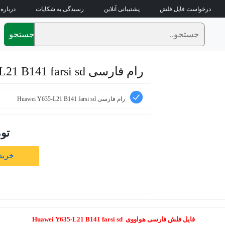
درخواست فایل فلش
پشتیبانی آنلاین
رسیدگی به شکایات
درباره 
جستجو
رام فارسی Huawei Y635-L21 B141 farsi sd
رام فارسی Huawei Y635-L21 B141 farsi sd
تو
خرید 
فایل فلش فارسی هواووی Huawei Y635-L21 B141 farsi sd