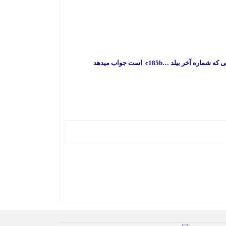
 آخر بیلد …c185b است جواب میدهد