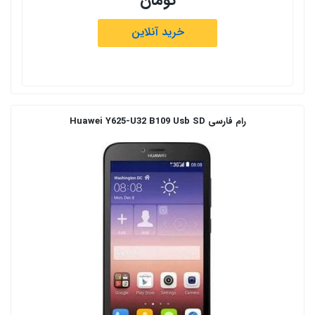
تومان
خرید آنلاین
رام فارسی Huawei Y625-U32 B109 Usb SD