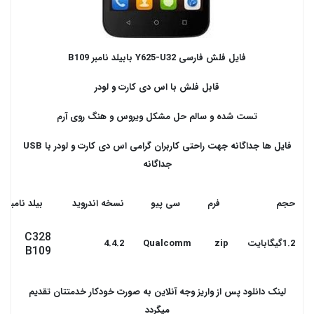
فایل فلش فارسی Y625-U32 بابیلد نامبر
B109
قابل فلش با اس دی کارت و لودر
تست شده و سالم حل مشکل ویروس و هنگ روی آرم
فایل ها جداگانه جهت راحتی کاربران گرامی اس دی کارت و لودر با USB
جداگانه
حجم
فرم
سی پیو
نسخه اندروید
بیلد نامبر
C328
1.2گیگابایت
zip
Qualcomm
4.4.2
B109
لینک دانلود پس از واریز وجه آنلاین به صورت خودکار خدمتتان تقدیم
میگردد