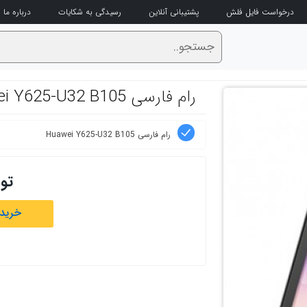
درخواست فایل فلش
پشتیبانی آنلاین
رسیدگی به شکایات
درباره ما
رام فارسی Huawei Y625-U32 B105
رام فارسی Huawei Y625-U32 B105
تو
خرید 