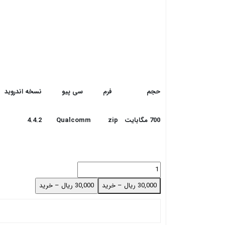
حجم
فرم
سی پیو
نسخه اندروید
700 مگابایت
zip
Qualcomm
4.4.2
30,000 ریال – خرید