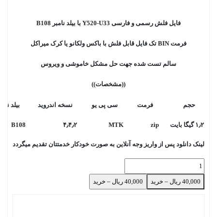
فایل فلش رسمی و فارسی Y520-U33 با بیلد نامبر B108
فرمت BIN تک فایل قابل فلش با باکس ولکانو یا کرک میراکل
سالم تست شده جهت حل مشکل خاموشی و ویروس
((مشخصات))
حجم
فرمت
سی پی یو
نسخه اندروید
بیلد نامب
۱٫۲ گیگا بایت
zip
MTK
۴٫۴٫۲
B108
لینک دانلود پس از واریز وجه آنلاین به صورت خودکار خدمتتان تقدیم میگردد
40,000 ریال – خرید