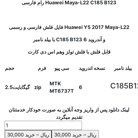
Huawei Maya-L22 C185 B123
رام فارسی
فایل فلش فارسی و رسمی Huawei Y5 2017 Maya-L22
C185 B123 و آندروید 6
با بیلد نامبر
قابل فلش با فلش تولز وهم اس دی کارت
بیلد نامبر
نسخه اندروید
سی پیو
فرم
حجم
MTK
C185B1
6
zip
2.5گیگابایت
MT6737T
لینک دانلود پس از واریز وجه آنلاین به صورت خودکار خدمتتان
تقدیم میگردد
30,000 ریال – خرید