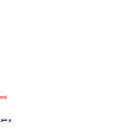
فایل 
فایل فلش رسمی و آپدیت آندروید ۶ 