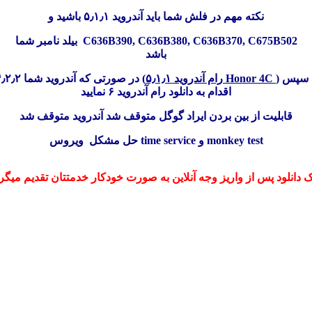
نکته مهم در فلش شما باید آندروید ۵٫۱٫۱ باشید و
بیلد نامبر شما C636B390, C636B380, C636B370, C675B502
باشد
ید سپس
رام آندروید ۵٫۱٫۱ Honor 4C
در صورتی که آندروید شما ۴٫۲٫۲ میباشد از این لینک (
اقدام به دانلود رام آندروید ۶ نمایید
قابلیت از بین بردن ایراد گوگل متوقف شد آندروید متوقف شد
حل مشکل ویروس time service و monkey test
ک دانلود پس از واریز وجه آنلاین به صورت خودکار خدمتتان تقدیم میگر