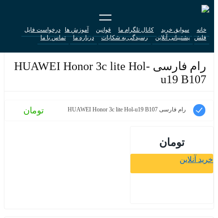
خانه
سوابق خرید
کانال تلگرام ما
قوانین
آموزش ها
درخواست فایل
فلش
پشتیبانی آنلاین
رسیدگی به شکایات
درباره ما
تماس با ما
رام فارسی HUAWEI Honor 3c lite Hol-
u19 B107
تومان
رام فارسی HUAWEI Honor 3c lite Hol-u19 B107
تومان
خرید آنلاین