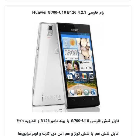
رام فارسی Huawei G700-U10 B126 4.2.1
فایل فلش فارسی G700-U10 با بیلد نامبر B126 و آندروید ۴٫۲٫۱
قابل فلش هم با فلش تولز و هم اس دی کارت و لودر درایورها