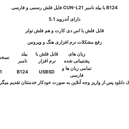
فایل فلش رسمی و فارسی CUN-L21 با بیلد نامبر B124
دارای آندروید 5.1
قابل فلش با اس دی کارت و هم فلش تولز
رفع مشکلات نرم افزاری هنگ و ویروس
زبان های
قابل فلش با
بیلد
نسخه 
پشتیبانی شده
نرم افزار
نامبر
تمامی زبان ها و
1
B124
USB
SD
فارسی
ک دانلود پس از واریز وجه آنلاین به صورت خودکار خدمتتان تقدیم میگر