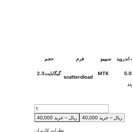
اندروید
سیپیو
فرم
حجم
5.0
MTK
2.3گیگابایت
scatter
dload
دد
40,000 ریال – خرید
نظرات کاربران