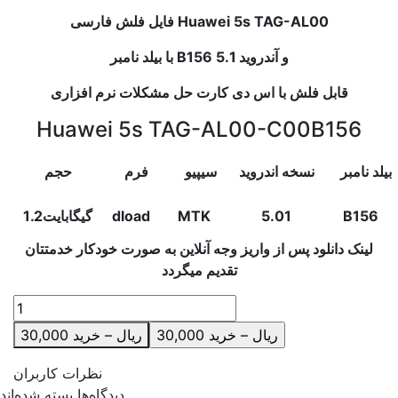
فایل فلش فارسی Huawei 5s TAG-AL00
با بیلد نامبر B156 و آندروید 5.1
قابل فلش با اس دی کارت حل مشکلات نرم افزاری
Huawei 5s TAG-AL00-C00B156
بیلد نامبر
نسخه اندروید
سیپیو
فرم
حجم
B156
5.01
MTK
dload
1.2گیگابایت
لینک دانلود پس از واریز وجه آنلاین به صورت خودکار خدمتتان
تقدیم میگردد
30,000 ریال – خرید
نظرات کاربران
دیدگاه‌ها بسته شده‌اند.