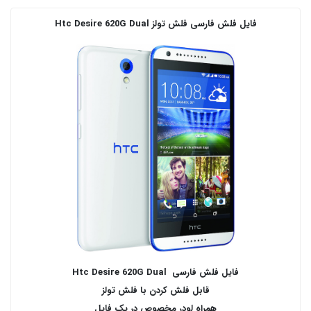
فایل فلش فارسی فلش تولز Htc Desire 620G Dual
فایل فلش فارسی Htc Desire 620G Dual
قابل فلش کردن با فلش تولز
همراه لودر مخصوص در پک فایل