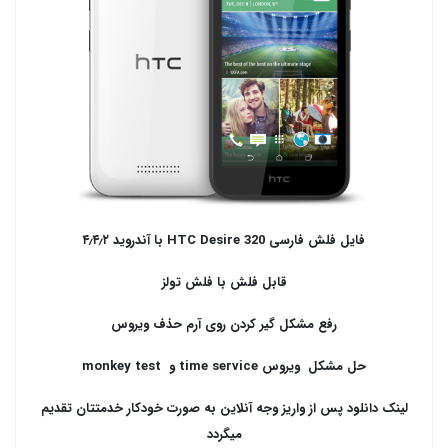
فایل فلش فارسی HTC Desire 320 با آندروید ۴٫۴٫۲
قابل فلش با فلش تولز
رفع مشکل گیر کردن روی آرم حذف ویروس
حل مشکل ویروس time service و monkey test
لینک دانلود پس از واریز وجه آنلاین به صورت خودکار خدمتتان تقدیم
میگردد