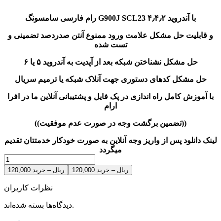
رام فارسی سامسونگ G900J SCL23 با آندروید ۴٫۴٫۲
و قابلیت حل مشکل علامت ورود ممنوع آنتن صدردصد تضمینی و
تست شده
حل مشکل نشناختن شبکه بعد از آپدیت به آندروید ۵ یا ۶
حل مشکل کدهای دستوری جهت آنلاک شبکه یا ترمیم سریال
با آموزش کامل راه اندازی در پک فایل و پشتیبانی آنلاین ما در افرا
ارام
((تضمین برگشت وجه در صورت عدم موفقیت))
لینک دانلود پس از واریز وجه آنلاین به صورت خودکار خدمتتان تقدیم
میگردد
120,000 ریال – خرید
نظرات کاربران
دیدگاه‌ها بسته شده‌اند.