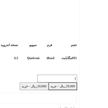
حجم
فرم
سیپیو
نسخه اندروید
691مگابایت
dload
Qualcom
4.3
20,000 ریال – خرید