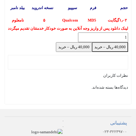
قا
حجم
فرم
سیپیو
نسخه اندروید
بیلد نامبر
اف
۱٫۰۲گیگایت
MD5
Qualcom
۵
نامعلوم
ر
لینک دانلود پس از واریز وجه آنلاین به صورت خودکار خدمتتان تقدیم میگردد
40,000 ریال – خرید
نظرات کاربران
دیدگاه‌ها بسته شده‌اند.
.
پشتیبانی
.
۰۲۳-۳۲۲۳۹۷۰۰