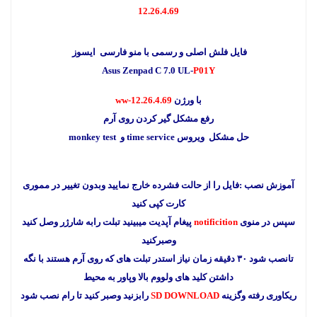
12.26.4.69
فایل فلش اصلی و رسمی با منو فارسی ایسوز
Asus Zenpad C 7.0 UL-
P01Y
با ورژن
ww-12.26.4.69
رفع مشکل گیر کردن روی آرم
حل مشکل ویروس time service و monkey test
آموزش نصب :
فایل را از حالت فشرده خارج نمایید وبدون تغییر در مموری
کارت کپی کنید
سپس در منوی
notificition
پیغام آپدیت میبینید تبلت رابه شارژر وصل کنید
وصبرکنید
تانصب شود ۳۰ دقیقه زمان نیاز است
در تبلت های که روی آرم هستند با نگه
داشتن کلید های ولووم بالا وپاور به محیط
ریکاوری رفته وگزینه
SD DOWNLOAD
رابزنید وصبر کنید تا رام نصب شود